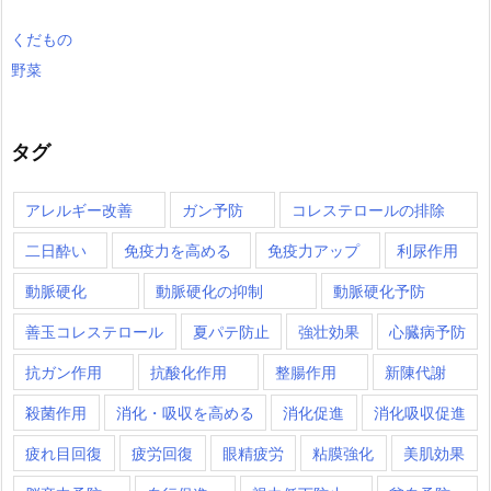
くだもの
野菜
タグ
アレルギー改善
ガン予防
コレステロールの排除
二日酔い
免疫力を高める
免疫力アップ
利尿作用
動脈硬化
動脈硬化の抑制
動脈硬化予防
善玉コレステロール
夏パテ防止
強壮効果
心臓病予防
抗ガン作用
抗酸化作用
整腸作用
新陳代謝
殺菌作用
消化・吸収を高める
消化促進
消化吸収促進
疲れ目回復
疲労回復
眼精疲労
粘膜強化
美肌効果