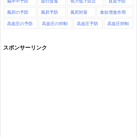
脳卒中予防
血行促進
視力低下防止
貧血予防
風邪の予防
風邪予防
風邪対策
食欲増進作用
高血圧の予防
高血圧の抑制
高血圧予防
高血圧抑制
スポンサーリンク