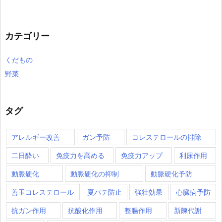
カテゴリー
くだもの
野菜
タグ
アレルギー改善
ガン予防
コレステロールの排除
二日酔い
免疫力を高める
免疫力アップ
利尿作用
動脈硬化
動脈硬化の抑制
動脈硬化予防
善玉コレステロール
夏パテ防止
強壮効果
心臓病予防
抗ガン作用
抗酸化作用
整腸作用
新陳代謝