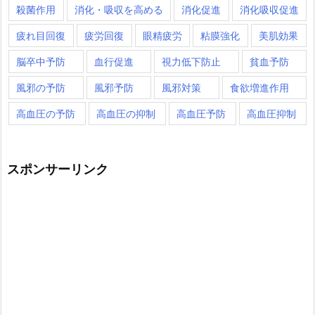
殺菌作用
消化・吸収を高める
消化促進
消化吸収促進
疲れ目回復
疲労回復
眼精疲労
粘膜強化
美肌効果
脳卒中予防
血行促進
視力低下防止
貧血予防
風邪の予防
風邪予防
風邪対策
食欲増進作用
高血圧の予防
高血圧の抑制
高血圧予防
高血圧抑制
スポンサーリンク