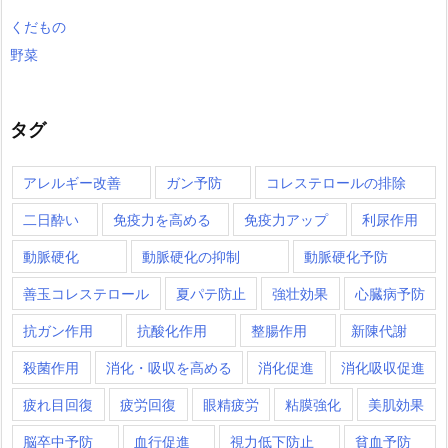
くだもの
野菜
タグ
アレルギー改善
ガン予防
コレステロールの排除
二日酔い
免疫力を高める
免疫力アップ
利尿作用
動脈硬化
動脈硬化の抑制
動脈硬化予防
善玉コレステロール
夏パテ防止
強壮効果
心臓病予防
抗ガン作用
抗酸化作用
整腸作用
新陳代謝
殺菌作用
消化・吸収を高める
消化促進
消化吸収促進
疲れ目回復
疲労回復
眼精疲労
粘膜強化
美肌効果
脳卒中予防
血行促進
視力低下防止
貧血予防